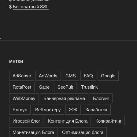
$
Бесплатный SSL
.
МЕТКИ
AdSense
AdWords
CMS
FAQ
Google
RotaPost
Sape
SeoPult
Trustlink
WebMoney
Баннерная реклама
Блогинг
Блогун
Вебмастеру
ЖЖ
Заработок
Игровой блог
Контент для Блога
Копирайтинг
Монетизация Блога
Оптимизация блога