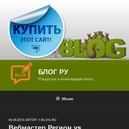
Перейти
к
содержимому
БЛОГ РУ
Раскрутка и монетизация блога
Меню
ОПУБЛИКОВАНО
05.08.2013
АВТОР:
1-BLOG.RU
Вебмастер.Регион vs