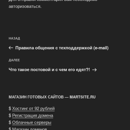
авторизоваться
.
Навигация
Предыдущая
НАЗАД
по
запись:
записям
Правила общения с техподдержкой (e-mail)
Следующая
ДАЛЕЕ
запись
Что такое постовой и с чем его едят?!
МАГАЗИН ГОТОВЫХ САЙТОВ — MARTSITE.RU
$
Хостинг от 92 рублей
$
Регистрация домена
$
Облачные серверы
$
Магазин доменов