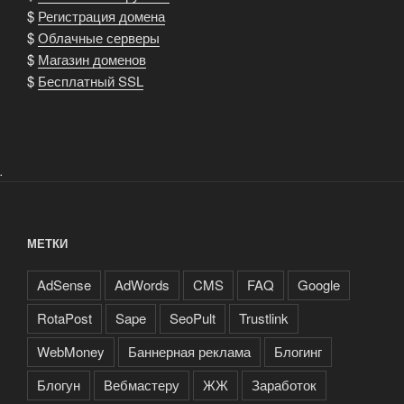
$
Регистрация домена
$
Облачные серверы
$
Магазин доменов
$
Бесплатный SSL
.
МЕТКИ
AdSense
AdWords
CMS
FAQ
Google
RotaPost
Sape
SeoPult
Trustlink
WebMoney
Баннерная реклама
Блогинг
Блогун
Вебмастеру
ЖЖ
Заработок