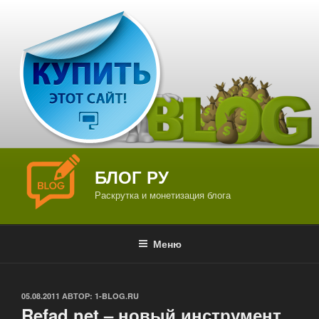
Перейти
к
содержимому
БЛОГ РУ
Раскрутка и монетизация блога
Меню
ОПУБЛИКОВАНО
05.08.2011
АВТОР:
1-BLOG.RU
Refad.net – новый инструмент