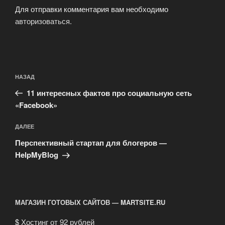
Для отправки комментария вам необходимо
авторизоваться
.
Навигация
Предыдущая
НАЗАД
по
запись:
записям
11 интересных фактов про социальную сеть
«Facebook»
Следующая
ДАЛЕЕ
запись
Перспективный стартап для блогеров —
HelpMyBlog
МАГАЗИН ГОТОВЫХ САЙТОВ — MARTSITE.RU
$
Хостинг от 92 рублей