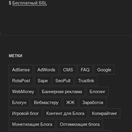
$
Бесплатный SSL
.
МЕТКИ
AdSense
AdWords
CMS
FAQ
Google
RotaPost
Sape
SeoPult
Trustlink
WebMoney
Баннерная реклама
Блогинг
Блогун
Вебмастеру
ЖЖ
Заработок
Игровой блог
Контент для Блога
Копирайтинг
Монетизация Блога
Оптимизация блога