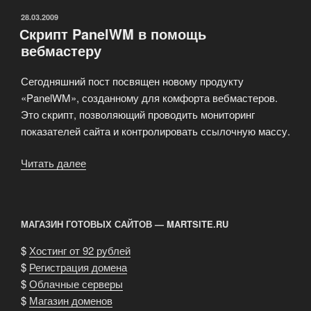
ОПУБЛИКОВАНО
28.03.2009
Скрипт PanelWM в помощь
вебмастеру
Сегодняшний пост посвящен новому продукту
«PanelWM», созданному для комфорта вебмастеров.
Это скрипт, позволяющий проводить мониторинг
показателей сайта и контролировать ссылочную массу.
Читать далее
«Скрипт
PanelWM
в
помощь
МАГАЗИН ГОТОВЫХ САЙТОВ — MARTSITE.RU
вебмастеру»
$
Хостинг от 92 рублей
$
Регистрация домена
$
Облачные серверы
$
Магазин доменов