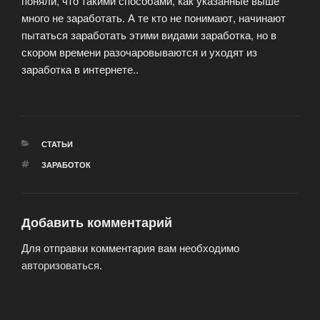
поняли, что такими способами, как указанные выше
много не заработать. А те кто не понимают, начинают
пытаться заработать этими видами заработка, но в
скором времени разочаровываются и уходят из
заработка в интернете..
РУБРИКИ
СТАТЬИ
МЕТКИ
ЗАРАБОТОК
Добавить комментарий
Для отправки комментария вам необходимо
авторизоваться
.