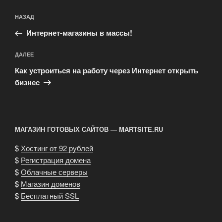
Навигация
Предыдущая
НАЗАД
по
запись:
записям
Интернет-магазины в массы!
Следующая
ДАЛЕЕ
запись
Как устроиться на работу через Интернет открыть
бизнес
МАГАЗИН ГОТОВЫХ САЙТОВ — MARTSITE.RU
$
Хостинг от 92 рублей
$
Регистрация домена
$
Облачные серверы
$
Магазин доменов
$
Бесплатный SSL