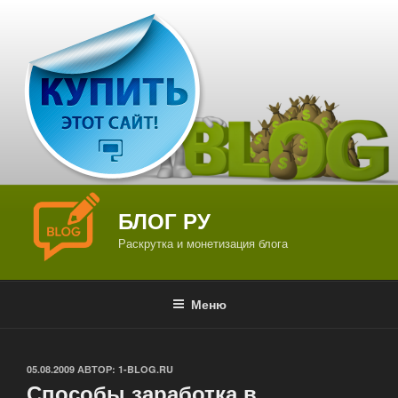
Перейти
к
содержимому
БЛОГ РУ
Раскрутка и монетизация блога
Меню
ОПУБЛИКОВАНО
05.08.2009
АВТОР:
1-BLOG.RU
Способы заработка в