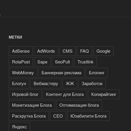
.
МЕТКИ
AdSense
AdWords
CMS
FAQ
Google
RotaPost
Sape
SeoPult
Trustlink
WebMoney
Баннерная реклама
Блогинг
Блогун
Вебмастеру
ЖЖ
Заработок
Игровой блог
Контент для Блога
Копирайтинг
Монетизация Блога
Оптимизация блога
Раскрутка Блога
СЕО
Юзабилити Блога
Яндекс